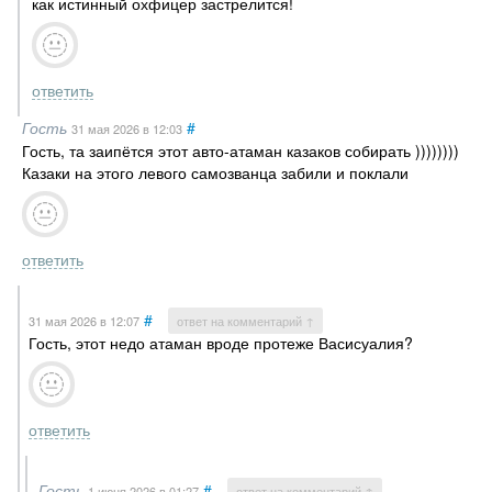
как истинный охфицер застрелится!
ответить
Гость
#
31 мая 2026
в 12:03
Гость, та заипётся этот авто-атаман казаков собирать ))))))))
Казаки на этого левого самозванца забили и поклали
ответить
#
31 мая 2026
в 12:07
ответ на комментарий ↑
Гость, этот недо атаман вроде протеже Васисуалия?
ответить
Гость
#
1 июня 2026
в 01:27
ответ на комментарий ↑