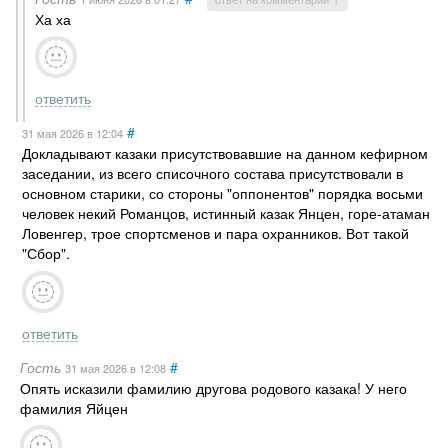
Ха ха
ответить
#
31 мая 2026
в 12:04
Докладывают казаки присутствовавшие на данном кефирном
заседании, из всего списочного состава присутствовали в
основном старики, со стороны "оппонентов" порядка восьми
человек некий Романцов, истинный казак Янцен, горе-атаман
Ловенгер, трое спортсменов и пара охранников. Вот такой
"Сбор".
ответить
Гость
#
31 мая 2026
в 12:08
Опять исказили фамилию другова родового казака! У него
фамилия Яйцен