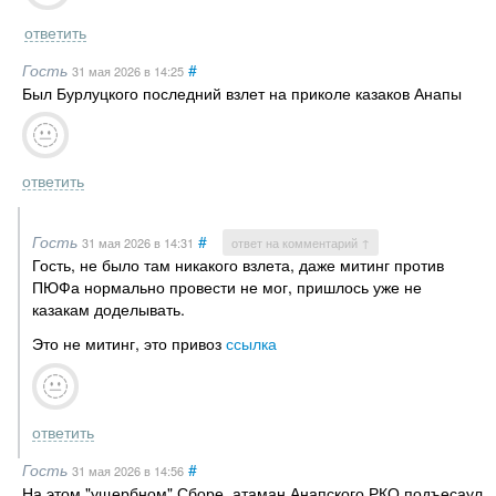
ответить
Гость
#
31 мая 2026
в 14:25
Был Бурлуцкого последний взлет на приколе казаков Анапы
ответить
Гость
#
31 мая 2026
в 14:31
ответ на комментарий ↑
Гость, не было там никакого взлета, даже митинг против
ПЮФа нормально провести не мог, пришлось уже не
казакам доделывать.
Это не митинг, это привоз
ссылка
ответить
Гость
#
31 мая 2026
в 14:56
На этом "ущербном" Сборе, атаман Анапского РКО подъесаул