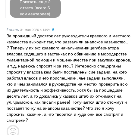
Показать еще 2
ответа (всего 6
комментариев)
Гость
#
31 мая 2026
в 14:21
За прошедший десяток лет руководители краевого и местного
казачества выходит так, что развалили анапское казачество..
? Теперь у их экс краевого начальника-вицегубернатора
власова сидящего в застенках по обвинению в мородерстве
гуманитарной помощи и мошенничестве при закупках дронов,
и т.д, надеюсь спросят и за это..? Интересно спецорганы
спросят у власова кем были поставлены сие задачи, на кого
работал власов и его приспешники, чье задачи выполняли,
кто и чем занимался в руководстве на местах проверить всю
их деятельность и эффективность, хотя бы за прошедшие
десять лет, а то дожились у казаков штаб их отжимают на
ул.Крымской, как писали ранее! Получается штаб отожмут и
поставят точку на анапсом казачестве? Что это я хочу
спросить: казачки, а что творится и куда они все смотрят и
смотрели?