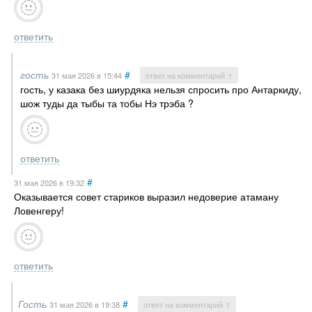
ответить
гость
#
31 мая 2026
в 15:44
ответ на комментарий ↑
гость, у казака без шиурдяка нельзя спросить про Антаркиду,
шож туды да тыбы та тобы Нэ трэба ?
ответить
#
31 мая 2026
в 19:32
Оказывается совет стариков выразил недоверие атаману
Ловенгеру!
ответить
Гость
#
31 мая 2026
в 19:38
ответ на комментарий ↑