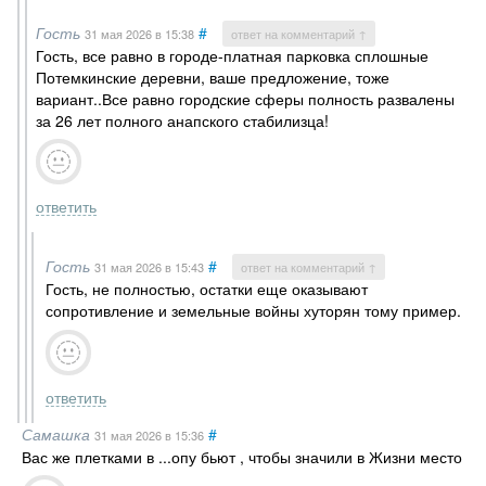
Гость
#
31 мая 2026
в 15:38
ответ на комментарий ↑
Гость, все равно в городе-платная парковка сплошные
Потемкинские деревни, ваше предложение, тоже
вариант..Все равно городские сферы полность развалены
за 26 лет полного анапского стабилизца!
ответить
Гость
#
31 мая 2026
в 15:43
ответ на комментарий ↑
Гость, не полностью, остатки еще оказывают
сопротивление и земельные войны хуторян тому пример.
ответить
Самашка
#
31 мая 2026
в 15:36
Вас же плетками в ...опу бьют , чтобы значили в Жизни место