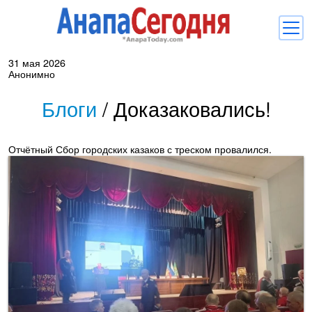
31 мая 2026
Новости
Анонимно
Блоги
Блоги
/
Доказаковались!
Комментарии
Отчётный Сбор городских казаков с треском провалился.
Балачка
Об Анапе
Библиотека
Регистрация
Вход
и