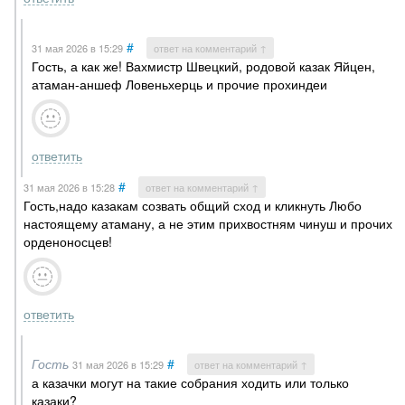
#
31 мая 2026
в 15:29
ответ на комментарий ↑
Гость, а как же! Вахмистр Швецкий, родовой казак Яйцен,
атаман-аншеф Ловеньхерць и прочие прохиндеи
ответить
#
31 мая 2026
в 15:28
ответ на комментарий ↑
Гость,надо казакам созвать общий сход и кликнуть Любо
настоящему атаману, а не этим прихвостням чинуш и прочих
орденоносцев!
ответить
Гость
#
31 мая 2026
в 15:29
ответ на комментарий ↑
а казачки могут на такие собрания ходить или только
казаки?