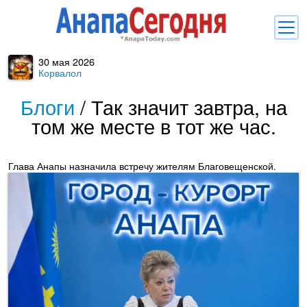
30 мая 2026
Новости
Корвалол
Блоги
Блоги
/
Так значит завтра, на
том же месте в тот же час.
Комментарии
Балачка
Глава Анапы назначила встречу жителям Благовещенской.
Об Анапе
Библиотека
Регистрация
Вход
и