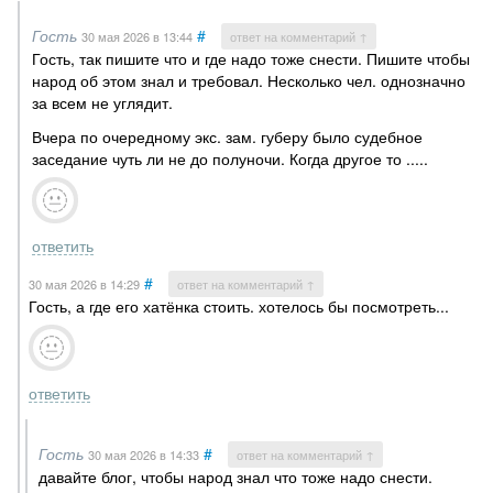
Гость
#
30 мая 2026
в 13:44
ответ на комментарий ↑
Гость, так пишите что и где надо тоже снести. Пишите чтобы
народ об этом знал и требовал. Несколько чел. однозначно
за всем не углядит.
Вчера по очередному экс. зам. губеру было судебное
заседание чуть ли не до полуночи. Когда другое то .....
ответить
#
30 мая 2026
в 14:29
ответ на комментарий ↑
Гость, а где его хатёнка стоить. хотелось бы посмотреть...
ответить
Гость
#
30 мая 2026
в 14:33
ответ на комментарий ↑
давайте блог, чтобы народ знал что тоже надо снести.