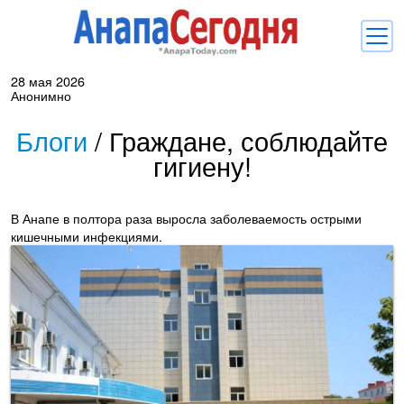
28 мая 2026
Новости
Анонимно
Блоги
Блоги
/
Граждане, соблюдайте
гигиену!
Комментарии
Балачка
В Анапе в полтора раза выросла заболеваемость острыми
Об Анапе
кишечными инфекциями.
Библиотека
Регистрация
Вход
и