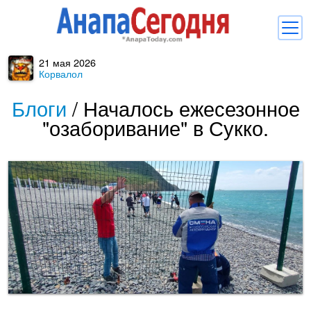
21 мая 2026
Новости
Корвалол
Блоги
Блоги
/
Началось ежесезонное
"озаборивание" в Сукко.
Комментарии
Балачка
Об Анапе
Библиотека
Регистрация
Вход
и