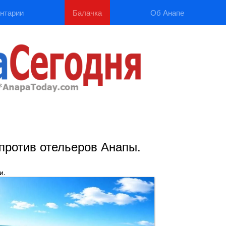
нтарии
Балачка
Об Анапе
против отельеров Анапы.
и.