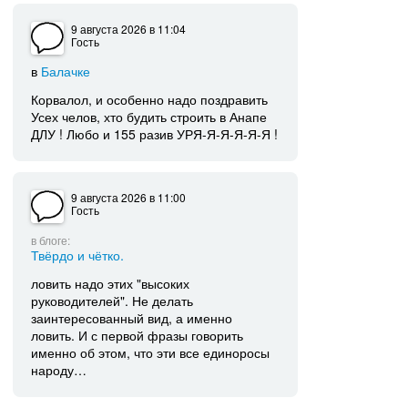
9 августа 2026
в 11:04
Гость
в
Балачке
Корвалол, и особенно надо поздравить
Усех челов, хто будить строить в Анапе
ДЛУ ! Любо и 155 разив УРЯ-Я-Я-Я-Я-Я !
9 августа 2026
в 11:00
Гость
в блоге:
Твёрдо и чётко.
ловить надо этих "высоких
руководителей". Не делать
заинтересованный вид, а именно
ловить. И с первой фразы говорить
именно об этом, что эти все единоросы
народу…