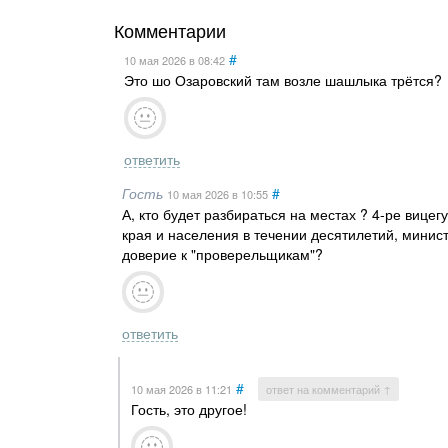
Комментарии
#
10 мая 2026
в 08:42
Это шо Озаровский там возле шашлыка трётся?
ответить
Гость
#
10 мая 2026
в 10:55
А, кто будет разбираться на местах ? 4-ре виц
края и населения в течении десятилетий, минист
доверие к "проверельщикам"?
ответить
#
10 мая 2026
в 11:21
ответ на комментарий ↑
Гость, это другое!