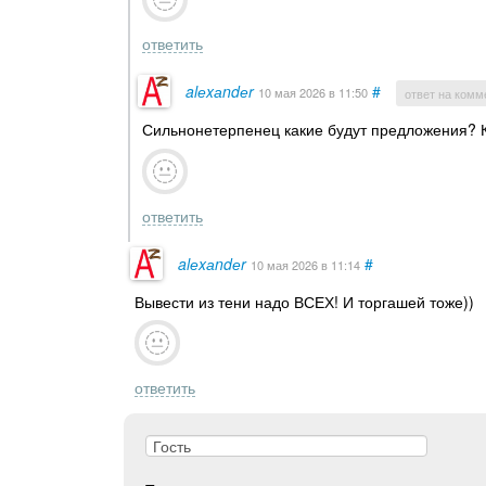
ответить
alеxаndеr
#
10 мая 2026
в 11:50
ответ на комм
Сильнонетерпенец какие будут предложения? 
ответить
alеxаndеr
#
10 мая 2026
в 11:14
Вывести из тени надо ВСЕХ! И торгашей тоже))
ответить