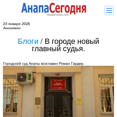
23 января 2026
Новости
Анонимно
Блоги
Блоги
/
В городе новый
главный судья.
Комментарии
Балачка
Городской суд Анапы возглавил Роман Гардер.
Об Анапе
Библиотека
Регистрация
Вход
и