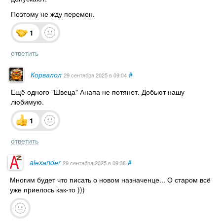
Поэтому не жду перемен.
1
ответить
Корвалол
#
29 сентября 2025
в 09:04
Ещё одного "Швеца" Анапа не потянет. Добьют нашу
любимую.
1
ответить
alеxаndеr
#
29 сентября 2025
в 09:38
Многим будет что писать о новом назначенце... О старом всё
уже приелось как-то )))