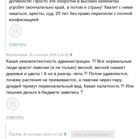
должности! Просто эти оборотни в высоких кабинетах
угробят окончательно край, а потом и страну! Хватит с ними
чикаться, аресты, суд, 25 лет без право переписки с полной
конфискацией
ответить
Колхозник
#
30 сентября 2025
в 04:35
Какая некомпетентность администрации. !!! Все нормальные
люди красят лавочки (и не только) весной, весной сажают
деревья и цветы ! А не в разгар. лета !!! Потом удивляются,
почему растения не приживаются, а лавочки через пару
дождей примут первоначальный вид. Какая халатность !!! Или
лишние деньги в бюджете завелись ?
ответить
Гость
#
30 сентября 2025
в 07:20
ответ на комментарий ↑