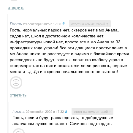
ответить
Гость
#
29 сентября 2025
в 17:30
ответ на комментарий ↑
Гость, нормальных парков нет, скверов нет в мо Анапа,
садов нет, школ в достаточном колличестве нет,
инфраструктуры новой нет, просто все в мо Анапа за 33
прошедших года украли! Все эти длящиеся преступления в
мо Анапа никто не расследует и видимо в ближайшее время
расследовать не будут, заняты, ловят кто колбасу украл в
гипермаркетах на них и показатели легче рисовать, первые
места и т.д .Да и с кресла начальственного не выгонят!
ответить
Гость
#
29 сентября 2025
в 17:32
ответ на комментарий ↑
Гость, если и будут расследовать, то добродушным
анапчанам лучше не станет. Сочинцы подтвердят.