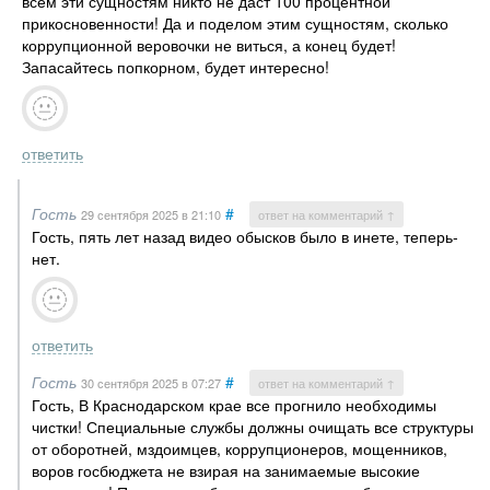
всем эти сущностям никто не даст 100 процентной
прикосновенности! Да и поделом этим сущностям, сколько
коррупционной веровочки не виться, а конец будет!
Запасайтесь попкорном, будет интересно!
ответить
Гость
#
29 сентября 2025
в 21:10
ответ на комментарий ↑
Гость, пять лет назад видео обысков было в инете, теперь-
нет.
ответить
Гость
#
30 сентября 2025
в 07:27
ответ на комментарий ↑
Гость, В Краснодарском крае все прогнило необходимы
чистки! Специальные службы должны очищать все структуры
от оборотней, мздоимцев, коррупционеров, мощенников,
воров госбюджета не взирая на занимаемые высокие