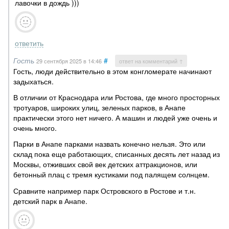
лавочки в дождь )))
ответить
Гость
#
29 сентября 2025
в 14:46
ответ на комментарий ↑
Гость, люди действительно в этом конгломерате начинают
задыхаться.
В отличии от Краснодара или Ростова, где много просторных
тротуаров, широких улиц, зеленых парков, в Анапе
практически этого нет ничего. А машин и людей уже очень и
очень много.
Парки в Анапе парками назвать конечно нельзя. Это или
склад пока еще работающих, списанных десять лет назад из
Москвы, отживших свой век детских аттракционов, или
бетонный плац с тремя кустиками под палящем солнцем.
Сравните например парк Островского в Ростове и т.н.
детский парк в Анапе.