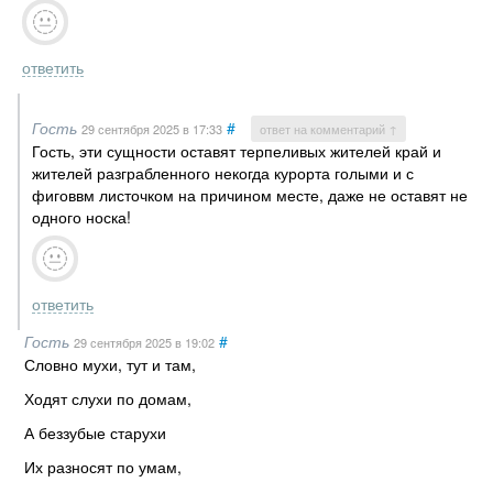
ответить
Гость
#
29 сентября 2025
в 17:33
ответ на комментарий ↑
Гость, эти сущности оставят терпеливых жителей край и
жителей разграбленного некогда курорта голыми и с
фиговвм листочком на причином месте, даже не оставят не
одного носка!
ответить
Гость
#
29 сентября 2025
в 19:02
Словно мухи, тут и там,
Ходят слухи по домам,
А беззубые старухи
Их разносят по умам,