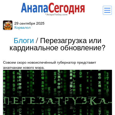
29 сентября 2025
Новости
Корвалол
Блоги
Блоги
/
Перезагрузка или
кардинальное обновление?
Комментарии
Балачка
Совсем скоро новоиспечённый губернатор представит
Об Анапе
анапчанам нового мэра.
Библиотека
Регистрация
Вход
и