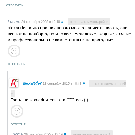
ответить
Гость
#
29 сентября 2025
в 10:18
ответ на комментарий ↑
alеxаndеr, а что про них нового можно написать писать, они
все как на подбор одно и тожее.. Недалекие, жадные, алчные
и профессионально не компетентны и не пригодные!
ответить
alеxаndеr
#
29 сентября 2025
в 10:19
ответ на комментарий
↑
Гость, не захлебнитесь а то *****тесь )))
ответить
Гость
#
29 сентября 2025
в 13:19
ответ на комментарий ↑