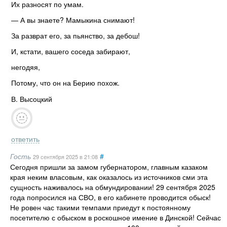
Их разносят по умам.
— А вы знаете? Мамыкина снимают!
За разврат его, за пьянство, за дебош!
И, кстати, вашего соседа забирают,
негодяя,
Потому, что он на Берию похож.
В. Высоцкий
ответить
Гость
#
29 сентября 2025
в 21:08
Сегодня пришли за замом губернатором, главным казаком
края неким власовым, как оказалось из источников сми эта
сущность наживалось на обмундировании! 29 сентября 2025
года попросился на СВО, в его кабинете проводится обыск!
Не ровен час такими темпами приедут к постоянному
посетителю с обыском в роскошное имение в Динской! Сейчас