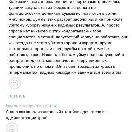
Колхозник, все это озеленение и спортивные тренажеры,
турники закупаются за бюджетные деньги по
фантастическим ценникам суммы исчисляются в сотни
миллионов..Суммы этих растрат заоблочны и не приносят
убитому курорту никаких видимых результатов..А, просто
спроса нет никакого с этих кондратьевских горе
специалистов, местный депутатский корпус не работают, они
как всегда вне этого убитого города и курорта, другие
контрольные органы и спецслужбы по этой теме не
работают, а зря! Накопали бы там уйму правонарушений от
растрат, подлогов, мошенничеств, коррупционных
проявлений, но о чем я..Они ловят граждан за кражи в
гипермаркетах, видимо некогда им заниматься всем этим
ответить
Гость
#
2 октября 2025
в 21:17
Анапа как канализационный отстойник для эксов из
администрации края!