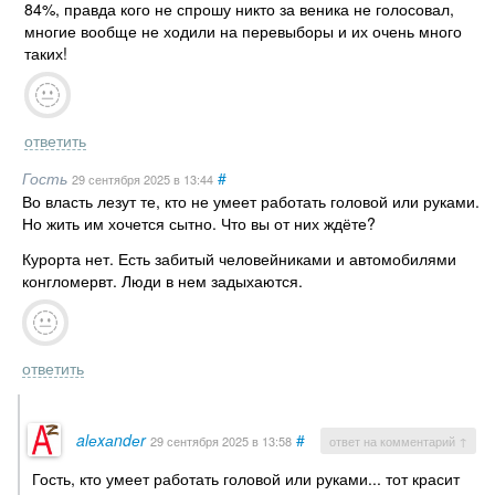
84%, правда кого не спрошу никто за веника не голосовал,
многие вообще не ходили на перевыборы и их очень много
таких!
ответить
Гость
#
29 сентября 2025
в 13:44
Во власть лезут те, кто не умеет работать головой или руками.
Но жить им хочется сытно. Что вы от них ждёте?
Курорта нет. Есть забитый человейниками и автомобилями
конгломервт. Люди в нем задыхаются.
ответить
alеxаndеr
#
29 сентября 2025
в 13:58
ответ на комментарий ↑
Гость, кто умеет работать головой или руками... тот красит