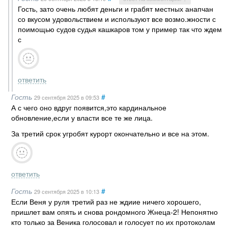
Гость, зато очень любят деньги и грабят местных анапчан
со вкусом удовольствием и используют все возмо.жности с
поимощью судов судья кашкаров том у пример так что ждем
с
ответить
Гость
#
29 сентября 2025
в 09:53
А с чего оно вдруг появится,это кардинальное
обновление,если у власти все те же лица.
За третий срок угробят курорт окончательно и все на этом.
ответить
Гость
#
29 сентября 2025
в 10:13
Если Веня у руля третий раз не ждиие ничего хорошего,
пришлет вам опять и снова рондомного Жнеца-2! Непонятно
кто только за Веника голосовал и голосует по их протоколам