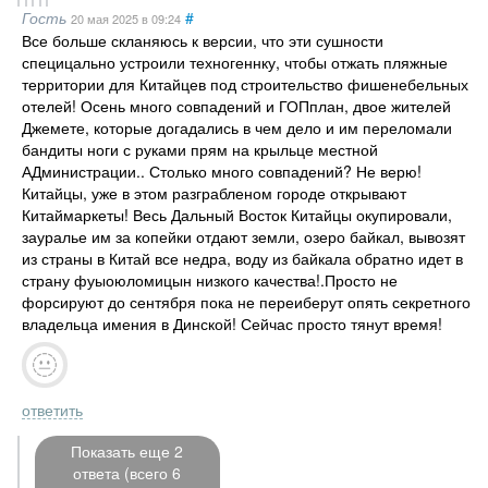
Гость
#
20 мая 2025
в 09:24
Все больше скланяюсь к версии, что эти сушности
специцально устроили техногеннку, чтобы отжать пляжные
территории для Китайцев под строительство фишенебельных
отелей! Осень много совпадений и ГОПплан, двое жителей
Джемете, которые догадались в чем дело и им переломали
бандиты ноги с руками прям на крыльце местной
АДминистрации.. Столько много совпадений? Не верю!
Китайцы, уже в этом разграбленом городе открывают
Китаймаркеты! Весь Дальный Восток Китайцы окупировали,
зауралье им за копейки отдают земли, озеро байкал, вывозят
из страны в Китай все недра, воду из байкала обратно идет в
страну фуыоюломицын низкого качества!.Просто не
форсируют до сентября пока не переиберут опять секретного
владельца имения в Динской! Сейчас просто тянут время!
ответить
Показать еще 2
ответа (всего 6