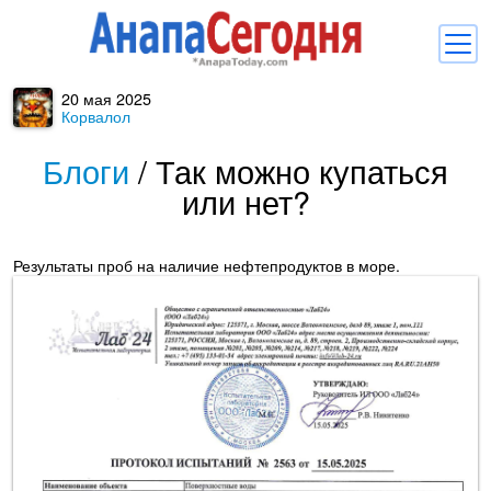
20 мая 2025
Новости
Корвалол
Блоги
Блоги
/
Так можно купаться
или нет?
Комментарии
Балачка
Результаты проб на наличие нефтепродуктов в море.
Об Анапе
Библиотека
Регистрация
Вход
и