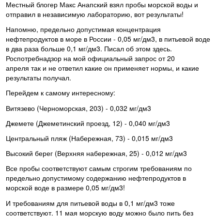
Местный блогер Макс Анапский взял пробы морской воды и
отправил в независимую лабораторию, вот результаты!
Напомню, предельно допустимая концентрация
нефтепродуктов в море в России - 0,05 мг/дм3, в питьевой воде
в два раза больше 0,1 мг/дм3. Писал об этом здесь.
Роспотребнадзор на мой официальный запрос от 20
апреля так и не ответил какие он применяет нормы, и какие
результаты получал.
Перейдем к самому интересному:
Витязево (Черноморская, 203) - 0,032 мг/дм3
Джемете (Джеметинский проезд, 12) - 0,040 мг/дм3
Центральный пляж (Набережная, 73) - 0,015 мг/дм3
Высокий берег (Верхняя набережная, 25) - 0,012 мг/дм3
Все пробы соответствуют самым строгим требованиям по
предельно допустимому содержанию нефтепродуктов в
морской воде в размере 0,05 мг/дм3!
И требованиям для питьевой воды в 0,1 мг/дм3 тоже
соответствуют. 11 мая морскую воду можно было пить без