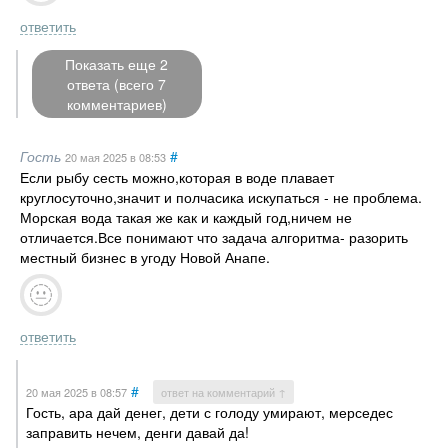
ответить
Показать еще 2
ответа (всего 7
комментариев)
Гость
#
20 мая 2025
в 08:53
Если рыбу сесть можно,которая в воде плавает
круглосуточно,значит и полчасика искупаться - не проблема.
Морская вода такая же как и каждый год,ничем не
отличается.Все понимают что задача алгоритма- разорить
местный бизнес в угоду Новой Анапе.
ответить
#
20 мая 2025
в 08:57
ответ на комментарий ↑
Гость, ара дай денег, дети с голоду умирают, мерседес
заправить нечем, денги давай да!