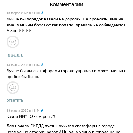
Комментарии
#
13 марта 2025
в 11:50
Лучше бы порядок навели на дорогах! Не проехать, яма на
яме, машины бросают как попало, правила не соблюдаются!
А они ИИ ИИ...
ответить
#
13 марта 2025
в 11:53
Лучше бы им светофорами города управляли может меньше
пробок бы было.
ответить
#
13 марта 2025
в 11:54
Какой ИИ?! О чём речь?!
Для начала ГИБДД пусть научится светофоры в городе
нормально отрегулировать! Ни одна улица в городе не не