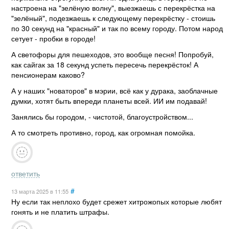
настроена на "зелёную волну", выезжаешь с перекрёстка на
"зелёный", подезжаешь к следующему перекрёстку - стоишь
по 30 секунд на "красный" и так по всему городу. Потом народ
сетует - пробки в городе!
А светофоры для пешеходов, это вообще песня! Попробуй,
как сайгак за 18 секунд успеть пересечь перекрёсток! А
пенсионерам каково?
А у наших "новаторов" в мэрии, всё как у дурака, заоблачные
думки, хотят быть впереди планеты всей. ИИ им подавай!
Занялись бы городом, - чистотой, благоустройством...
А то смотреть противно, город, как огромная помойка.
ответить
#
13 марта 2025
в 11:55
Ну если так неплохо будет срежет хитрожопых которые любят
гонять и не платить штрафы.