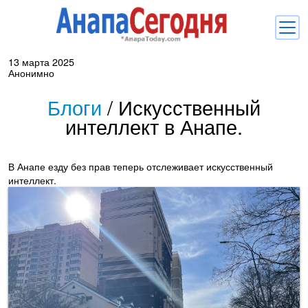
13 марта 2025
Новости
Анонимно
Блоги
Блоги
/
Искусственный
интеллект в Анапе.
Комментарии
Балачка
В Анапе езду без прав теперь отслеживает искусственный
Об Анапе
интеллект.
Библиотека
Регистрация
Вход
и