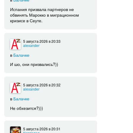
Испания призвала партнеров не
обвинять Марокко в миграционном
кризисе в Сеуте.
5 августа 2026
в 20:33
alеxаndеr
в
Балачке
И шо, они призвались?))
5 августа 2026
в 20:32
alеxаndеr
в
Балачке
Не обхезится?)))
5 августа 2026
в 20:31
Корвалол