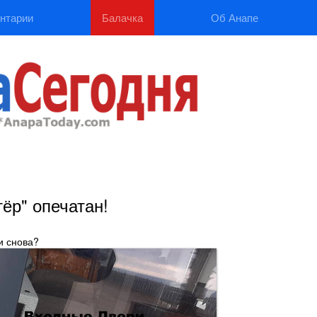
нтарии
Балачка
Об Анапе
ёр" опечатан!
и снова?