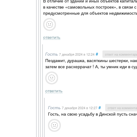
В отличие от зданий и иных объектов капитал
в качестве «самовольных построек», в связи 
предусмотренные для объектов недвижимости,
ответить
Гость
#
7 декабря 2024
в 12:24
ответ на комментар
Пездамит, дурашка, васяткины шестерки, нак
затем все расхеррачат ! А, ты умник иди в суд
ответить
Гость
#
7 декабря 2024
в 12:27
ответ на коммент
Гость, на свою усадьбу в Динской пусть сн