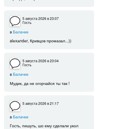
5 августа 2026
в 23:07
Гость
в
Балачке
alеxаndеr, Кривцов промазал...))
5 августа 2026
в 23:04
Гость
в
Балачке
Мудик, да не огорчайся ты так !
5 августа 2026
в 21:17
в
Балачке
Гость, пишуть, шо ему сделали укол