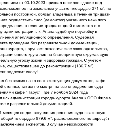
елением от 03.10.2023 признал нежилое здание под
асположенное на земельном участке площадью 271 м², по
мовольной постройкой, обязал владельца в течение тридцати
ния осуществить снос (демонтаж) указанного нежилого
пределения в течение тридцати дней с момента его
у администрации г.-к. Анапа судебную неустойку в
олнения апелляционного определения. Судебная
ъекта проведена без разрешительной документации,
аны курорта, нарушает экологическое законодательство,
ограниченного круга лиц на благоприятную окружающую
реальную угрозу жизни и здоровью граждан. С учётом
ние, существовавшее до реконструкции (136,7 м²)
ект подлежит сносу!
л без всяких на то соответствующих документов, кафе
й стоянке, так же не смотря на все определения суда
ениями кафе "Парус" , где 7 ноября 2024 года
л иск администрации города-курорта Анапа к ООО Фирма
твие с разрешительной документацией.
 месяцев со дня вступления решения суда в законную
а общей площадью 979,6 м², расположенного по адресу: г.
с заключением экспертов. В случае невозможности