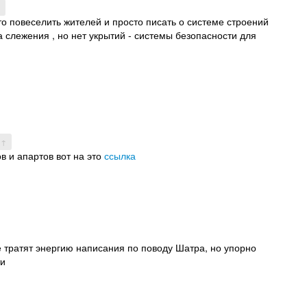
то повеселить жителей и просто писать о системе строений
а слежения , но нет укрытий - системы безопасности для
 ↑
в и апартов вот на это
ссылка
 тратят энергию написания по поводу Шатра, но упорно
и