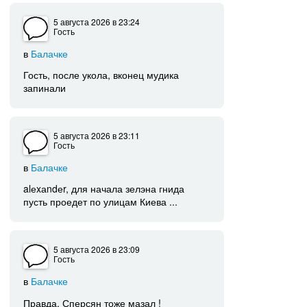
5 августа 2026
в 23:24
Гость
в
Балачке
Гость, после укола, вконец мудика
запинали
5 августа 2026
в 23:11
Гость
в
Балачке
alеxаndеr, для начала зелэна гнида
пусть проедет по улицам Киева ...
5 августа 2026
в 23:09
Гость
в
Балачке
Правда, Сперсян тоже мазал !