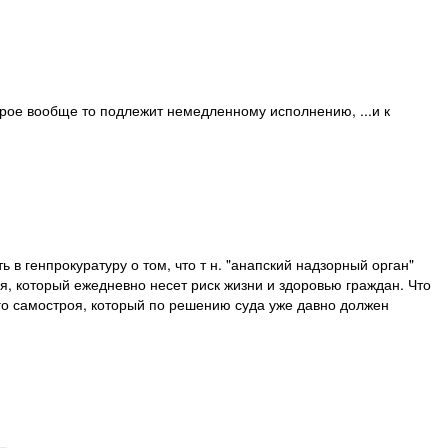
орое вообще то подлежит немедленному исполнению, ...и к
 в генпрокуратуру о том, что т н. "анапский надзорный орган"
, который ежедневно несет риск жизни и здоровью граждан. Что
го самостроя, который по решению суда уже давно должен