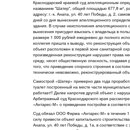
Краснодарский краевой суд апелляционным опред
названием "Шатер", общей площадью 677,8 м², р
адресу: г.-к. Анапа, ул. 40 лет Победы, д. 2, са
дней со дня вынесения апелляционного определе
здания. В случае неисполнения апелляционного о
вынесения присудил взыскать с владельца в польз
размере 1 000 рублей ежедневно до полного исп
коллегия пришла к выводу, что реконструкция об
объект расположен в первой зоне санитарной охр
произведенная реконструкция нарушает права не
среду, несет общественную опасность, создавая 
того, что приведение спорного строения в состоя
технически невозможно, реконструированный объ
Самострой «Шатер» примерно два года проработа
туалет построенный на месте части муниципально
работает!! Далее напротив другой объект с наруш
Арбитражный суд Краснодарского края рассмотре
«Антарес-М» о приведении постройки в соответс
Суд обязал ООО Фирма «Антарес-М» в течение 11
силу привести объект капитального строительств
Анапа, ул. 40 лет Победы, д. 1а, в соответствие 