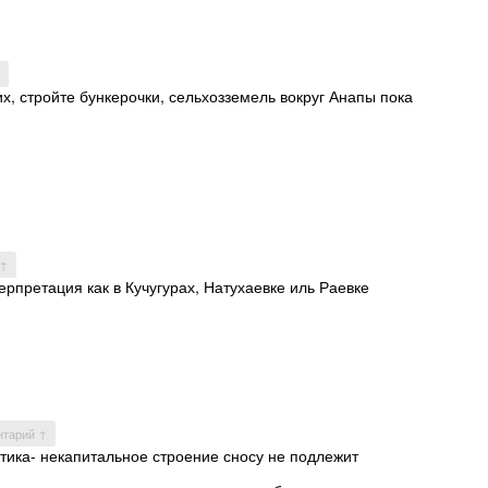
, стройте бункерочки, сельхозземель вокруг Анапы пока
 ↑
нтерпретация как в Кучугурах, Натухаевке иль Раевке
нтарий ↑
ктика- некапитальное строение сносу не подлежит