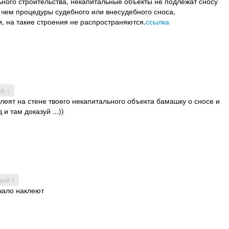
ьного строительства, некапитальные объекты не подлежат сносу
с чем процедуры судебного или внесудебного сноса,
 на такие строения не распространяются.
ссылка
ий ↑
леят на стене твоего некапитального объекта бамашку о сносе и
 и там доказуй ...))
арий ↑
ачало наклеют