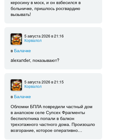
керосину в моск, и он взбесился в
больничке, пришлось росгвардию
вызывать!
5 августа 2026
в 21:16
Корвалол
в
Балачке
alеxаndеr, показывают?
5 августа 2026
в 21:15
Корвалол
в
Балачке
Обломки БПЛА повредили частный дом
в анапском селе Супсех Фрагменты
беспилотника попали в балкон
трехэтажного частного дома. Произошло
возгорание, которое оперативно…