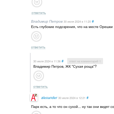
ответить
Владимир Петров
#
30 июля 2024
в 11:20
Есть глубокие подозрения, что на месте Орешки 
ответить
#
30 июля 2024
в 11:36
ответ на комментарий ↑
Владимир Петров, ЖК "Сухая роща"?
ответить
alеxаndеr
#
30 июля 2024
в 12:21
Парк есть, а то что он сухой... ну так они видят 