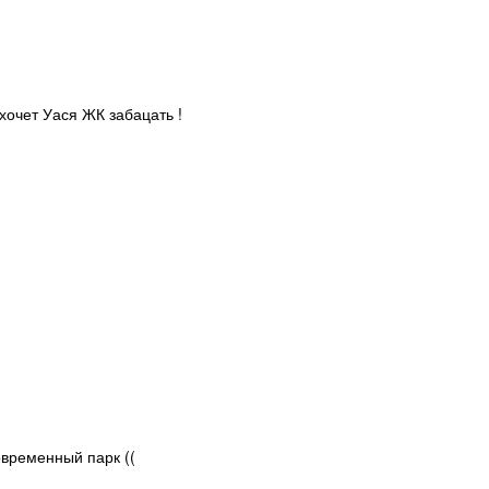
хочет Уася ЖК забацать !
современный парк ((