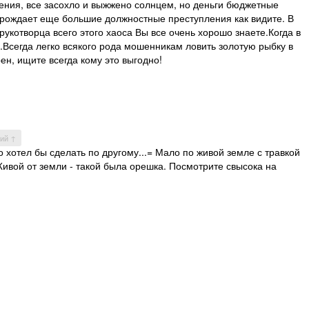
енения, все засохло и выжжено солнцем, но деньги бюджетные
орождает еще большие должностные преступления как видите. В
 рукотворца всего этого хаоса Вы все очень хорошо знаете.Когда в
..Всегда легко всякого рода мошенникам ловить золотую рыбку в
ен, ищите всегда кому это выгодно!
ий ↑
 хотел бы сделать по другому...= Мало по живой земле с травкой
Живой от земли - такой была орешка. Посмотрите свысока на