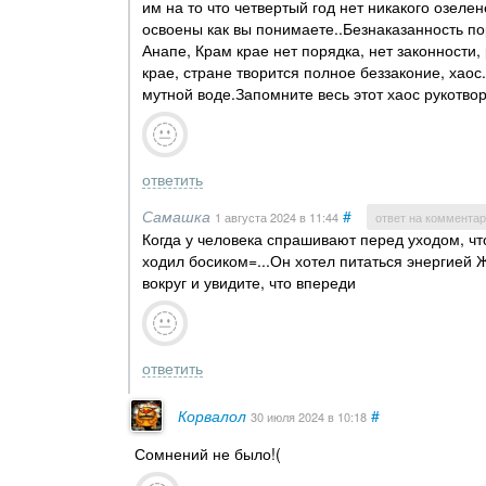
им на то что четвертый год нет никакого озел
освоены как вы понимаете..Безнаказанность п
Анапе, Крам крае нет порядка, нет законности,
крае, стране творится полное беззаконие, хаос
мутной воде.Запомните весь этот хаос рукотвор
ответить
Самашка
#
1 августа 2024
в 11:44
ответ на комментар
Когда у человека спрашивают перед уходом, что
ходил босиком=...Он хотел питаться энергией 
вокруг и увидите, что впереди
ответить
Корвалол
#
30 июля 2024
в 10:18
Сомнений не было!(