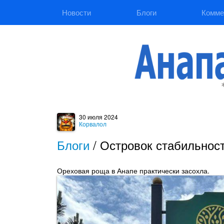
Новости
Блоги
Комме
30 июля 2024
Корвалол
Блоги
/
Островок стабильност
Ореховая роща в Анапе практически засохла.