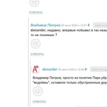
ответить
Владимир Петров
#
30 июля 2024
в 12:31
ответ на
alеxаndеr, недавно, впервые побывал в так наз
то не понимаю ?
ответить
alеxаndеr
#
30 июля 2024
в 12:36
ответ на ко
Владимир Петров, просто из понятия Парк убр
"водоёмы", оставили только обустроенные дор
ответить