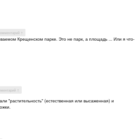
 комментарий ↑
ываемом Крещенском парке. Это не парк, а площадь ... Или я что-
мментарий ↑
али "растительность" (естественная или высаженная) и
ожки.