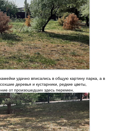
амейки удачно вписались в общую картину парка, а в
сохшие деревья и кустарники, редкие цветы,
ение от произошедших здесь перемен.