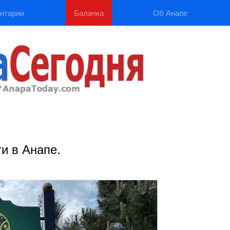
нтарии
Балачка
Об Анапе
и в Анапе.