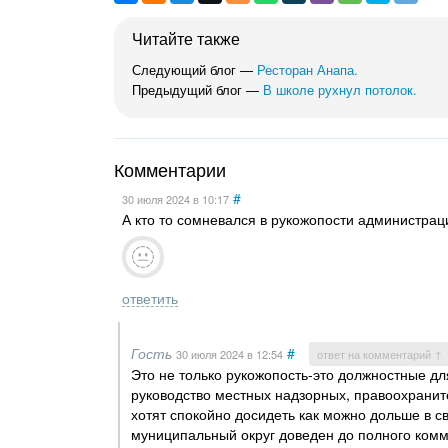
Читайте также
Следующий блог —
Ресторан Анапа.
Предыдущий блог —
В школе рухнул потолок.
Комментарии
#
30 июля 2024
в 10:17
А кто то сомневался в рукожопости администрац
ответить
Гость
#
30 июля 2024
в 12:54
ответ на комментарий ↑
Это не только рукожопость-это должностные дл
руководство местных надзорных, правоохраните
хотят спокойно досидеть как можно дольше в св
муниципальный округ доведен до полного комму