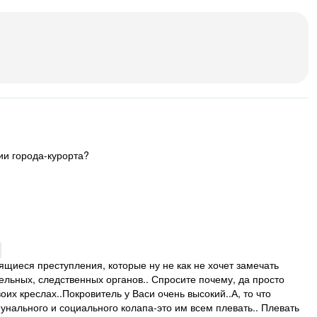
ии города-курорта?
ящиеся преступления, которые ну не как не хочет замечать
льных, следственных органов.. Спросите почему, да просто
оих креслах..Покровитель у Васи очень высокий..А, то что
нального и социального колапа-это им всем плевать.. Плевать