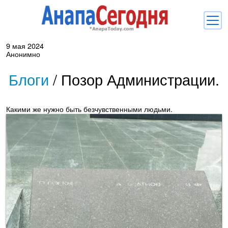
9 мая 2024
Новости
Анонимно
Блоги
Блоги
/
Позор Администрации.
Комментарии
Какими же нужно быть безчувственными людьми.
Балачка
Об Анапе
Библиотека
Регистрация
Вход
и