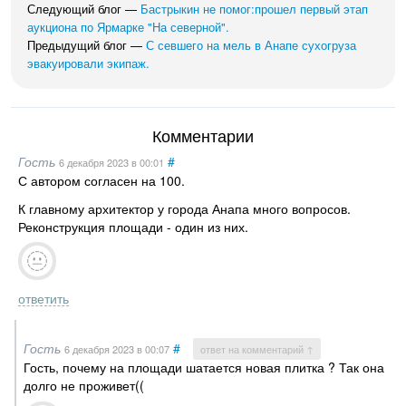
Следующий блог —
Бастрыкин не помог:прошел первый этап
аукциона по Ярмарке "На северной".
Предыдущий блог —
С севшего на мель в Анапе сухогруза
эвакуировали экипаж.
Комментарии
Гость
#
6 декабря 2023
в 00:01
С автором согласен на 100.
К главному архитектор у города Анапа много вопросов.
Реконструкция площади - один из них.
ответить
Гость
#
6 декабря 2023
в 00:07
ответ на комментарий ↑
Гость, почему на площади шатается новая плитка ? Так она
долго не проживет((