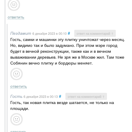
ответить
Пездамит
#
6 декабря 2023
в 00:10
ответ на комментарий ↑
Гость, самки и машинки эту плитку уничтожат через месяц.
Но, видимо так и было задумано. При этом мэре город
будет в вечной реконструкции, также как и в вечном
вываживании деревьев. Не зря же в Москве жил. Там тоже
Собянин вечно плитку и бордюры меняет.
ответить
Гость
#
6 декабря 2023
в 00:13
ответ на комментарий ↑
Гость, так новая плитка везде шатается, не только на
площади.
ответить