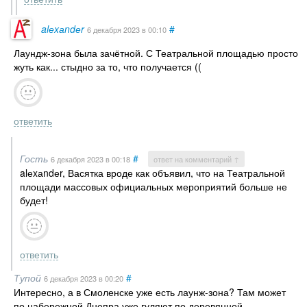
alеxаndеr
#
6 декабря 2023
в 00:10
Лаундж-зона была зачётной. С Театральной площадью просто
жуть как... стыдно за то, что получается ((
ответить
Гость
#
6 декабря 2023
в 00:18
ответ на комментарий ↑
alеxаndеr, Васятка вроде как объявил, что на Театральной
площади массовых официальных мероприятий больше не
будет!
ответить
Тупой
#
6 декабря 2023
в 00:20
Интересно, а в Смоленске уже есть лаунж-зона? Там может
по набережной Днепра уже гуляют по деревянной