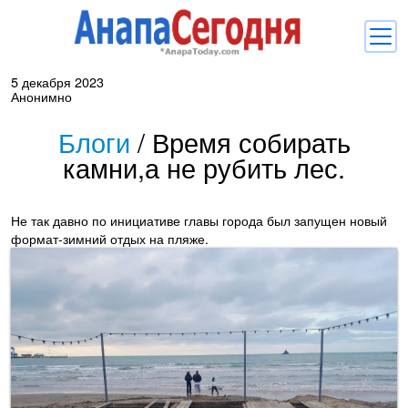
5 декабря 2023
Новости
Анонимно
Блоги
Блоги
/
Время собирать
камни,а не рубить лес.
Комментарии
Балачка
Не так давно по инициативе главы города был запущен новый
Об Анапе
формат-зимний отдых на пляже.
Библиотека
Регистрация
Вход
и