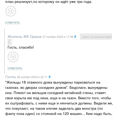
план реализует,по которому он идёт уже три года.
ответить
Житель ЖК Оранж
#
27 ноября 2023
в 17:08
ответ на комментарий
↑
Гость, спасибо!
ответить
Гость
#
28 ноября 2023
в 22:11
"Жильцы 18 этажного дома вынуждены парковаться на
газонах, во дворах соседних домов". Бедолаги, вынуждены
они. Плюют на жильцов соседней китайской стены, ставят
свои корыта им под окна, еще и на газон. Вместо того, чтобы
их оштрафовать, с ними еще и нянчиться должны. Видели же,
что покупают, на таком клочке заделать два монстра (по
факту пока один) со стоянкой на 120 машин... Кем надо быть,