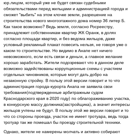
юр.лицом, который уже не будет связан судебными
обязательствами перед жильцами и администрацией города и
сможет "выбить" на этом клочке земли, разрешение на
строительства нового многоэтажного дома номер 36 литер Б.
Как такое возможно? Ведь земля, согласно Росреестру,
принадлежит собственникам квартир ЖК Оранж, в долях
согласно площади квартир, и без ведома жильцов, даже
условный рекламный плакат повесить нельзя, не говоря уже о
каком-то строительстве. Но видимо в Анапе нет ничего
невозможного, если есть связи и деньги, а главное желание
хорошо заработать. Жители подозревают что в данном деле
возможно задействованы коррупционные схемы с участием
отдельных чиновников, которые могут дать добро на
незаконную стройку. В пользу этой версии говорит и то что
администрация города-курорта Анапа не заявила свои
требования(подтвержденные арбитражным судом
Краснодарского края в 2020 году) по облагораживанию участка,
в конкурсную массу должника(застройщика), а значит интересы
жильцов учтены не будут. В пользу этой же версии говорит и то
что со стороны проезда, участок не имеет тротуара, ведь тогда
тротуар так же помешал бы проезду строительной техники.
Однако, жители не намерены молчать и активно собирают