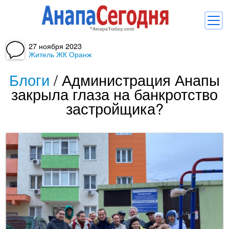
27 ноября 2023
Новости
Житель ЖК Оранж
Блоги
Блоги
/
Администрация Анапы
закрыла глаза на банкротство
Комментарии
застройщика?
Балачка
Об Анапе
Библиотека
Регистрация
Вход
и