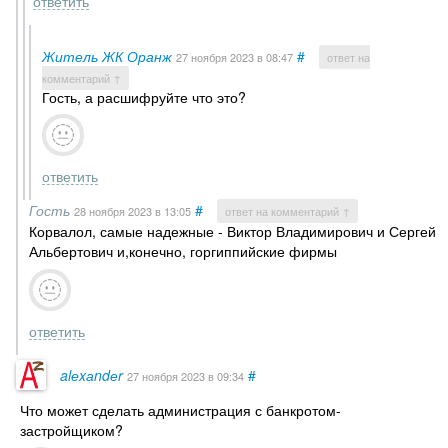
ответить
Житель ЖК Оранж
#
27 ноября 2023
в 08:47
ответ на
комментарий ↑
Гость, а расшифруйте что это?
ответить
Гость
#
28 ноября 2023
в 13:05
ответ на комментарий ↑
Корвалол, самые надежные - Виктор Владимирович и Сергей
Альбертович и,конечно, горгиппийские фирмы
ответить
alеxаndеr
#
27 ноября 2023
в 09:34
Что может сделать администрация с банкротом-
застройщиком?