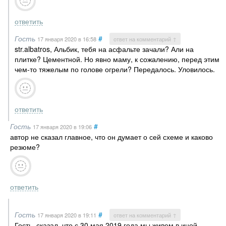
ответить
Гость
#
17 января 2020
в 16:58
ответ на комментарий ↑
str.albatros, Альбик, тебя на асфальте зачали? Али на
плитке? Цементной. Но явно маму, к сожалению, перед этим
чем-то тяжелым по голове огрели? Передалось. Уловилось.
ответить
Гость
#
17 января 2020
в 19:06
автор не сказал главное, что он думает о сей схеме и каково
резюме?
ответить
Гость
#
17 января 2020
в 19:11
ответ на комментарий ↑
Гость, сказал, что с 30 мая 2019 года мы живем в иной