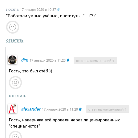
Гость
#
17 января 2020
в 10:37
"Работали умные учёные, институты.." - ???
ответить
dim
#
17 января 2020
в 11:23
ответ на комментарий ↑
Гость, это был стёб ))
ответить
alеxаndеr
#
17 января 2020
в 11:29
ответ на комментарий ↑
Гость, наверняка всё провели через лицензированных
"специалистов"