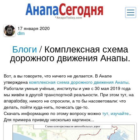
17 января 2020
Новости
dim
Блоги
Блоги
/
Комплексная схема
дорожного движения Анапы.
Комментарии
Балачка
Вот, а вы говорите, что ничего не делается. В Анапе
Об Анапе
утверждена
комплексная схема дорожного движения Анапы
.
Работали умные учёные, институты и уже с 30 мая 2019 года
Библиотека
мы живём в другой транспортной реальности. При этом тут, на
anapatoday, никого не спросили, а то бы насоветовали: что
Регистрация
Вход
и
делать, пойти куда-нить, почесать где-то.
Скачать информацию по этому вопросу можно
тут, изучайте
..
Для примера приведу несколько картинок...