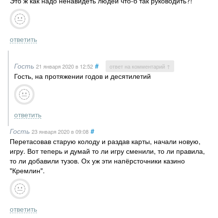
Это ж как надо ненавидеть людей что-б так руководить?!
ответить
Гость
#
21 января 2020
в 12:52
ответ на комментарий ↑
Гость, на протяжении годов и десятилетий
ответить
Гость
#
23 января 2020
в 09:08
Перетасовав старую колоду и раздав карты, начали новую,
игру. Вот теперь и думай то ли игру сменили, то ли правила,
то ли добавили тузов. Ох уж эти напёрсточники казино
"Кремлин".
ответить