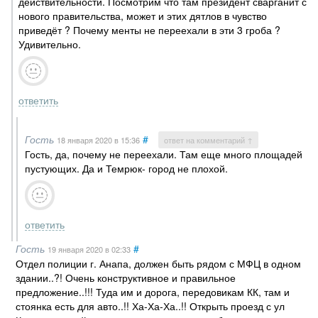
действительности. Посмотрим что там президент сварганит с
нового правительства, может и этих дятлов в чувство
приведёт ? Почему менты не переехали в эти 3 гроба ?
Удивительно.
ответить
Гость
#
18 января 2020
в 15:36
ответ на комментарий ↑
Гость, да, почему не переехали. Там еще много площадей
пустующих. Да и Темрюк- город не плохой.
ответить
Гость
#
19 января 2020
в 02:33
Отдел полиции г. Анапа, должен быть рядом с МФЦ в одном
здании..?! Очень конструктивное и правильное
предложение..!!! Туда им и дорога, передовикам КК, там и
стоянка есть для авто..!! Ха-Ха-Ха..!! Открыть проезд с ул