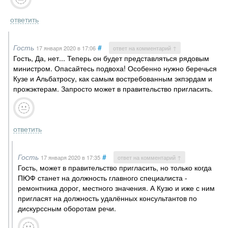
ответить
Гость
#
17 января 2020
в 17:06
ответ на комментарий ↑
Гость, Да, нет... Теперь он будет представляться рядовым
министром. Опасайтесь подвоха! Особенно нужно беречься
Кузе и Альбатросу, как самым востребованным экпэрдам и
прожэктерам. Запросто может в правительство пригласить.
ответить
Гость
#
17 января 2020
в 17:35
ответ на комментарий ↑
Гость, может в правительство пригласить, но только когда
ПЮФ станет на должность главного специалиста -
ремонтника дорог, местного значения. А Кузю и иже с ним
пригласят на должность удалённых консультантов по
дискурссным оборотам речи.