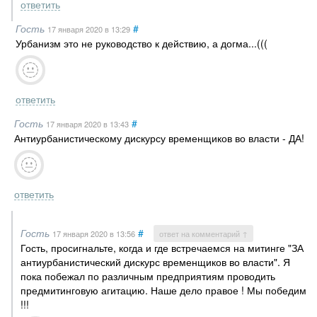
ответить
Гость
#
17 января 2020
в 13:29
Урбанизм это не руководство к действию, а догма...(((
ответить
Гость
#
17 января 2020
в 13:43
Антиурбанистическому дискурсу временщиков во власти - ДА!
ответить
Гость
#
17 января 2020
в 13:56
ответ на комментарий ↑
Гость, просигнальте, когда и где встречаемся на митинге "ЗА
антиурбанистический дискурс временщиков во власти". Я
пока побежал по различным предприятиям проводить
предмитинговую агитацию. Наше дело правое ! Мы победим
!!!