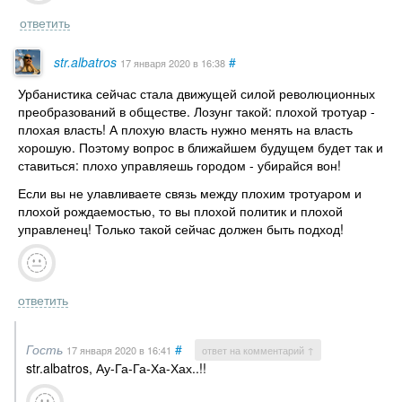
ответить
str.albatros
#
17 января 2020
в 16:38
Урбанистика сейчас стала движущей силой революционных
преобразований в обществе. Лозунг такой: плохой тротуар -
плохая власть! А плохую власть нужно менять на власть
хорошую. Поэтому вопрос в ближайшем будущем будет так и
ставиться: плохо управляешь городом - убирайся вон!
Если вы не улавливаете связь между плохим тротуаром и
плохой рождаемостью, то вы плохой политик и плохой
управленец! Только такой сейчас должен быть подход!
ответить
Гость
#
17 января 2020
в 16:41
ответ на комментарий ↑
str.albatros, Ау-Га-Га-Ха-Хах..!!