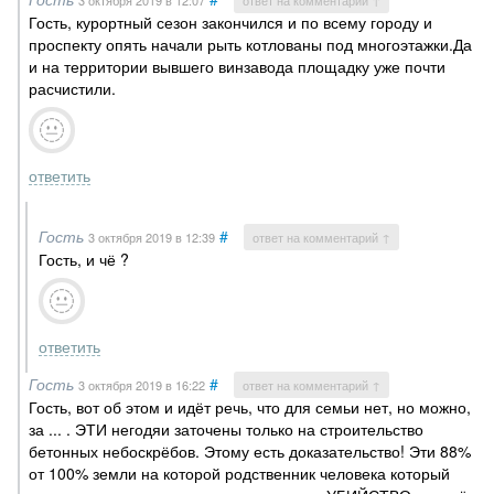
3 октября 2019
в 12:07
ответ на комментарий ↑
Гость, курортный сезон закончился и по всему городу и
проспекту опять начали рыть котлованы под многоэтажки.Да
и на территории вывшего винзавода площадку уже почти
расчистили.
ответить
Гость
#
3 октября 2019
в 12:39
ответ на комментарий ↑
Гость, и чё ?
ответить
Гость
#
3 октября 2019
в 16:22
ответ на комментарий ↑
Гость, вот об этом и идёт речь, что для семьи нет, но можно,
за ... . ЭТИ негодяи заточены только на строительство
бетонных небоскрёбов. Этому есть доказательство! Эти 88%
от 100% земли на которой родственник человека который