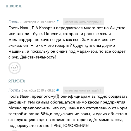
ответить
Гость
#
3 октября 2019
в 08:15
ответ на комментарий ↑
Гость Иван, Г.А.Казарян передвигался много лет на Акценте
или газели - бусе. Царевич, которого и раньше звали
миллиардер, не хочет ездить как все. Заметили слово=
эквивалент =, о чём это говорит? будут куплены другие
машины, а поскольку он сидит под маракизой, то всё сойдёт
с рук. Действительность!
ответить
Гость
#
3 октября 2019
в 08:26
ответ на комментарий ↑
Гость Иван, предположу(!) бенефициарам выгодно создавать
дефицит, тем самым обогащаться мимо кассы предприятия.
Можно предположить, что слушания по отступлению от норм
застройки аж на 88%,и подключение воды, и сдача объекта в
эксплуатацию ходят в стоимость которая идёт мимо кассы,
подчеркну это только ПРЕДПОЛОЖЕНИЕ!