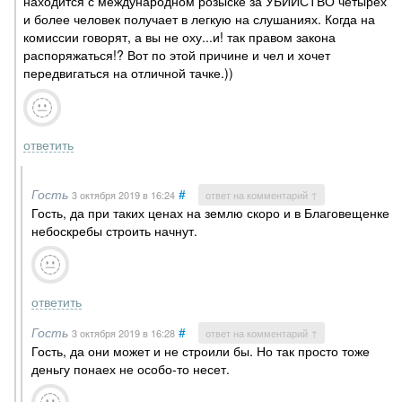
находится с международном розыске за УБИЙСТВО четырёх
и более человек получает в легкую на слушаниях. Когда на
комиссии говорят, а вы не оху...и! так правом закона
распоряжаться!? Вот по этой причине и чел и хочет
передвигаться на отличной тачке.))
ответить
Гость
#
3 октября 2019
в 16:24
ответ на комментарий ↑
Гость, да при таких ценах на землю скоро и в Благовещенке
небоскребы строить начнут.
ответить
Гость
#
3 октября 2019
в 16:28
ответ на комментарий ↑
Гость, да они может и не строили бы. Но так просто тоже
деньгу понаех не особо-то несет.