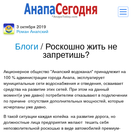
3 октября 2019
Новости
Роман Анапский
Блоги
Блоги
/
Роскошно жить не
запретишь?
Комментарии
Балачка
Акционерное общество "Анапский водоканал" принадлежит на
Об Анапе
100 % администрации города Анапа, эксплуатирует
муниципальные сети водоснабжения и отведения, осваивает
Библиотека
средства на развитие этих сетей. При этом на данный
момент(и уже давно) потребителям отказывают в подключении
Регистрация
Вход
и
по причине отсутствия дополнительных мощностей, которые
исчерпаны уже давно.
В такой ситуации каждая копейка на развитие дорога, но
должностные лица предприятия желают тешить себя
непозволительной роскошью в виде автомобилей премиум-