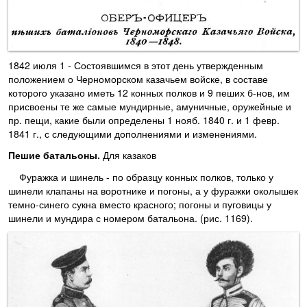
1842 июля 1 - Состоявшимся в этот день утвержденным
положением о Черноморском казачьем войске, в составе
которого указано иметь 12 конных полков и 9 пеших б-нов, им
присвоены те же самые мундирные, амуничные, оружейные и
пр. пещи, какие были определены 1 нояб. 1840 г. и 1 февр.
1841 г., с следующими дополнениями и изменениями.
Пешие батальоны.
Для казаков
Фуражка и шинель - по образцу конных полков, только у
шинели клапаны на воротнике и погоны, а у фуражки околышек
темно-синего сукна вместо красного; погоны и пуговицы у
шинели и мундира с номером батальона. (рис. 1169).