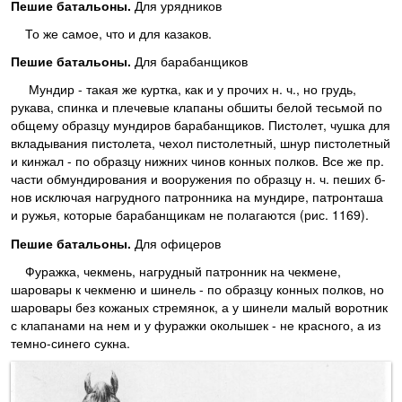
Пешие батальоны.
Для урядников
То же самое, что и для казаков.
Пешие батальоны.
Для барабанщиков
Мундир - такая же куртка, как и у прочих н. ч., но грудь,
рукава, спинка и плечевые клапаны обшиты белой тесьмой по
общему образцу мундиров барабанщиков. Пистолет, чушка для
вкладывания пистолета, чехол пистолетный, шнур пистолетный
и кинжал - по образцу нижних чинов конных полков. Все же пр.
части обмундирования и вооружения по образцу н. ч. пеших б-
нов исключая нагрудного патронника на мундире, патронташа
и ружья, которые барабанщикам не полагаются (рис. 1169).
Пешие батальоны.
Для офицеров
Фуражка, чекмень, нагрудный патронник на чекмене,
шаровары к чекменю и шинель - по образцу конных полков, но
шаровары без кожаных стремянок, а у шинели малый воротник
с клапанами на нем и у фуражки околышек - не красного, а из
темно-синего сукна.