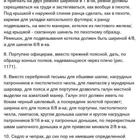
и пригнать на двух ремнях шириной в 1 в-ок; ремни должны
скрещиваться на груди и застегиваться, как вообще в пехоте.
Под крышкой к наружной спинке ранца сделать, как в пехоте,
кармам для укладки капсюльного футляра; к ранцу
подвязывать, на место манерки, котелок из листового железа;
над крышкой - скатанную шинель по пехотному образцу.
Ремешок, для подвязывания котелка должен быть шириной 4/8,
а для шинели 6/8 в-ка.
8. Портупею офицерам, вместо прежней поясной, дать, по
образцу конных полков, надевающуюся через плечо (рис.
1171).
9. Вместо серебряной тесьмы для обшивки шапки, нагрудных
патронников и пистолетного чехла, для лампасов у мундирных
шаровар, для пояса и для портупеи дозволить галун местной
выделки на азиатский манер. Галун этот должен иметь по
бокам черный шелковый, а посередине золотой просвет;
ширина его для пояса 6/8 в-ка; для портупеи, пистолетного
чехла, лампасов, кругом донышка шапки и кругом нагрудных
патронников 9/16 в-ка; у патронных донышек, по перекрестным
швам шапочного донышка и для привески кинжала 2/8 в-ка.
10. Седло и чепрак, до сих пор не имевшие определенной