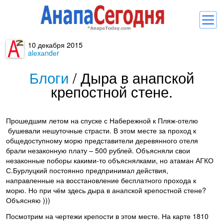
10 декабря 2015
Новости
alеxаndеr
Блоги
Блоги
/
Дыра в анапской
крепостной стене.
Комментарии
Балачка
Прошедшим летом на спуске с Набережной к Пляж-отелю
Об Анапе
бушевали нешуточные страсти. В этом месте за проход к
общедоступному морю представители деревянного отеля
Библиотека
брали незаконную плату – 500 рублей. Объясняли свои
незаконные поборы какими-то объяснялками, но атаман АГКО
Регистрация
Вход
и
С.Бурлуцкий постоянно предпринимал действия,
направленные на восстановление бесплатного прохода к
морю. Но при чём здесь дыра в анапской крепостной стене?
Объясняю )))
Посмотрим на чертежи крепости в этом месте. На карте 1810