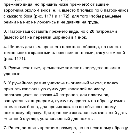
прежнего вида, но пришить ниже прежнего: от вшивки
воротника около 4 в-ков; н. ч. вместо 8 только по 6 патронников
с каждого бока (рис. 1171 и 1172), для того чтобы ранцевые
ремни на них не ложились и не давили на грудь.
3. Патронташ оставить прежнего вида, но с 28 патронами
(вместо 24) на перевязи шириной в 1 в-ок.
4. Шинель для н. ч. прежнего пехотного образца, но вместо
темносиних с красными плечевыми погонами, как у чекменей
(рис. 1171).
5. Ружья пехотные, кремневые заменить переделанными в
ударные.
6. У ружейного ремня уничтожить огнивный чехол; к поясу
пригнать капсюльную сумку для капсюлей по числу
полагающихся на казака 40 патронов, для пластунов,
вооруженных штуцерами, сумку эту сделать по образцу сумок
стрелковых б-нов, для прочих казаков по обыкновенному
пехотному образцу. Для хранения же запасных капсюлей дать
жестяной футляр, установленный для пехоты.
7. Ранец оставить прежнего размера, но по пехотному образцу