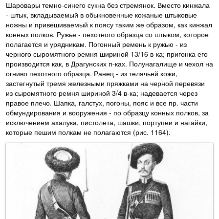
Шаровары темно-синего сукна без стремянок. Вместо кинжала
- штык, вкладываемый в обыкновенные кожаные штыковые
ножны и привешиваемый к поясу таким же образом, как кинжал
конных полков. Ружье - пехотного образца со штыком, которое
полагается и урядникам. Погонный ремень к ружью - из
черного сыромятного ремня шириной 13/16 в-ка; пригонка его
производится как, в Драгунских п-ках. Полунагалище и чехол на
огниво пехотного образца. Ранец - из телячьей кожи,
застегнутый тремя железными пряжками на черной перевязи
из сыромятного ремня шириной 3/4 в-ка; надевается через
правое плечо. Шапка, галстух, погоны, пояс и все пр. части
обмундирования и вооружения - по образцу конных полков, за
исключением ахалука, пистолета, шашки, портупеи и нагайки,
которые пешим полкам не полагаются (рис. 1164).