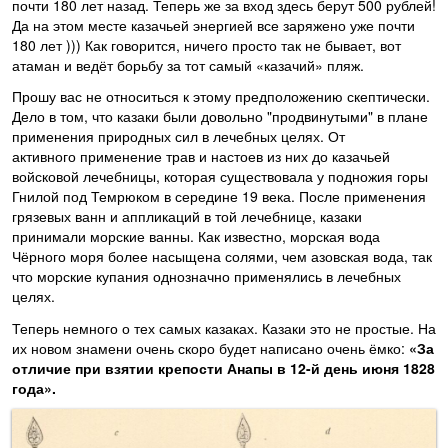
почти 180 лет назад. Теперь же за вход здесь берут 500 рублей!
Да на этом месте казачьей энергией все заряжено уже почти
180 лет ))) Как говорится, ничего просто так не бывает, вот
атаман и ведёт борьбу за тот самый «казачий» пляж.
Прошу вас не относиться к этому предположению скептически.
Дело в том, что казаки были довольно "продвинутыми" в плане
применения природных сил в лечебных целях. От
активного применение трав и настоев из них до казачьей
войсковой лечебницы, которая существовала у подножия горы
Гнилой под Темрюком в середине 19 века. После применения
грязевых ванн и аппликаций в той лечебнице, казаки
принимали морские ванны. Как известно, морская вода
Чёрного моря более насыщена солями, чем азовская вода, так
что морские купания однозначно применялись в лечебных
целях.
Теперь немного о тех самых казаках. Казаки это не простые. На
их новом знамени очень скоро будет написано очень ёмко:
«За
отличие при взятии крепости Анапы в 12-й день июня 1828
года».