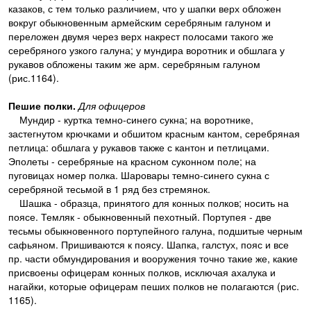
казаков, с тем только различием, что у шапки верх обложен
вокруг обыкновенным армейским серебряным галуном и
переложен двумя через верх накрест полосами такого же
серебряного узкого галуна; у мундира воротник и обшлага у
рукавов обложены таким же арм. серебряным галуном
(рис.1164).
Пешие полки.
Для офицеров
Мундир - куртка темно-синего сукна; на воротнике,
застегнутом крючками и обшитом красным кантом, серебряная
петлица: обшлага у рукавов также с кантон и петлицами.
Эполеты - серебряные на красном суконном поле; на
пуговицах номер полка. Шаровары темно-синего сукна с
серебряной тесьмой в 1 ряд без стремянок.
Шашка - образца, принятого для конных полков; носить на
поясе. Темляк - обыкновенный пехотный. Портупея - две
тесьмы обыкновенного портупейного галуна, подшитые черным
сафьяном. Пришиваются к поясу. Шапка, галстух, пояс и все
пр. части обмундирования и вооружения точно такие же, какие
присвоены офицерам конных полков, исключая ахалука и
нагайки, которые офицерам пеших полков не полагаются (рис.
1165).