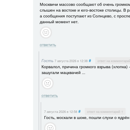
Москвичи массово сообщают об очень громком
слышен на востоке и юго-востоке столицы. В 
а сообщения поступают из Солнцево, с прос
данный момент нет.
ответить
Гость
#
7 августа 2026
в 12:38
ответ на комментари
Корвалол, причина громкого взрыва (хлопка)
зашугали мацквачей ...
ответить
#
7 августа 2026
в 12:58
ответ на комментарий ↑
Гость, москали в шоке, пошли слухи о ядрён