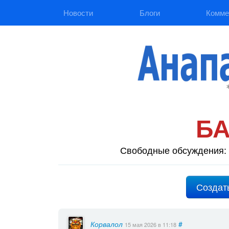
Новости
Блоги
Комме
Б
Свободные обсуждения: 
Создат
Корвалол
#
15 мая 2026
в 11:18