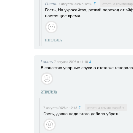
Гость
#
7 августа 2026
в 12:32
ответ на комментар
Гость, На укросайтах, резкий переход от э
настоящее время.
ответить
Гость
#
7 августа 2026
в 11:18
В соцсетях упорные слухи о отставке генерала
ответить
#
7 августа 2026
в 12:13
ответ на комментарий ↑
Гость, давно надо этого дебила убрать!