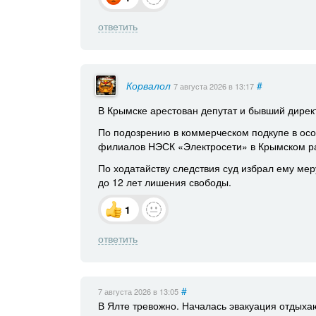
ответить
Корвалол
#
7 августа 2026
в 13:17
В Крымске арестован депутат и бывший дире
По подозрению в коммерческом подкупе в ос
филиалов НЭСК «Электросети» в Крымском р
По ходатайству следствия суд избрал ему мер
до 12 лет лишения свободы.
1
ответить
#
7 августа 2026
в 13:05
В Ялте тревожно. Началась эвакуация отдыха