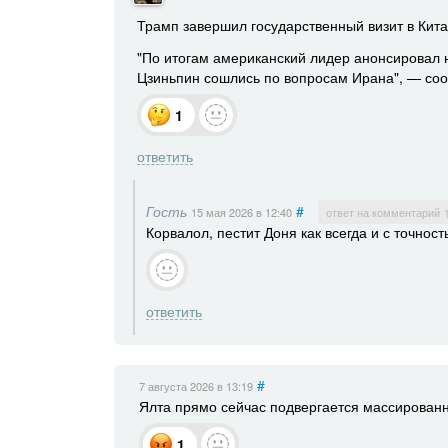
Трамп завершил государственный визит в Кит
"По итогам американский лидер анонсировал н
Цзиньпин сошлись по вопросам Ирана", — соо
1
ответить
Гость
#
15 мая 2026
в 12:40
ответ на комментарий 
Корвалол, пестит Доня как всегда и с точност
ответить
#
7 августа 2026
в 13:19
Ялта прямо сейчас подвергается массированн
1