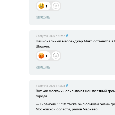
1
ответить
#
7 августа 2026
в 12:57
Национальный мессенджер Макс останется в Р
Шадаев.
1
ответить
#
7 августа 2026
в 12:28
Вот как москвичи описывают неизвестный гро
города.
— В районе 11:15 также был слышен очень гро
Московской области, район Чернево.