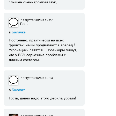
слышен очень громкий звук,…
7 августа 2026
в 12:27
Гость
в
Балачке
Постоянно, практически на всех
фронтах, наши продвигаются вперёд !
Укронацики пятятся ... Военкоры пишут,
что у ВСУ серьёзные проблемы с
личным составом.
7 августа 2026
в 12:13
в
Балачке
Гость, давно надо этого дебила убрать!
7 августа 2026
в 12:13