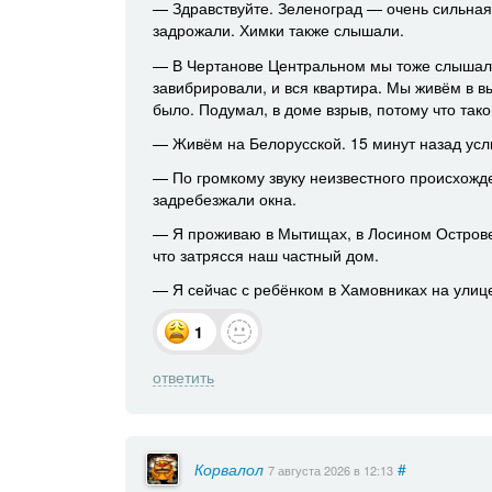
— Здравствуйте. Зеленоград — очень сильная
задрожали. Химки также слышали.
— В Чертанове Центральном мы тоже слышали
завибрировали, и вся квартира. Мы живём в в
было. Подумал, в доме взрыв, потому что так
— Живём на Белорусской. 15 минут назад усл
— По громкому звуку неизвестного происхожд
задребезжали окна.
— Я проживаю в Мытищах, в Лосином Острове.
что затрясся наш частный дом.
— Я сейчас с ребёнком в Хамовниках на улице
1
ответить
Корвалол
#
7 августа 2026
в 12:13