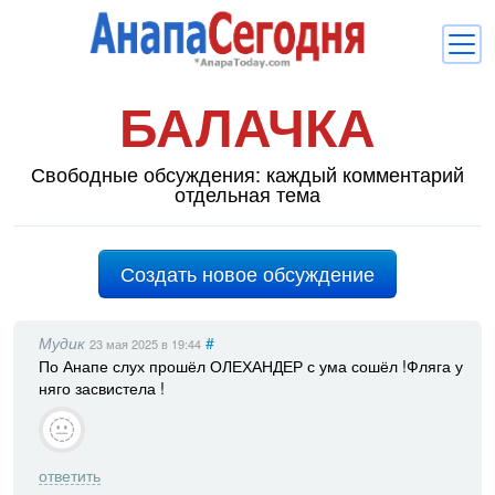
БАЛАЧКА
Новости
Блоги
Свободные обсуждения: каждый комментарий
отдельная тема
Комментарии
Балачка
Создать новое обсуждение
Об Анапе
Библиотека
Мудик
#
23 мая 2025
в 19:44
По Анапе слух прошёл ОЛЕХАНДЕР с ума сошёл !Фляга у
Регистрация
Вход
и
няго засвистела !
ответить