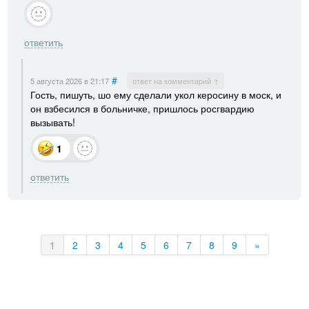
ответить
#
5 августа 2026
в 21:17
ответ на комментарий ↑
Гость, пишуть, шо ему сделали укол керосину в моск, и
он взбесился в больничке, пришлось росгвардию
вызывать!
1
ответить
1
2
3
4
5
6
7
8
9
»