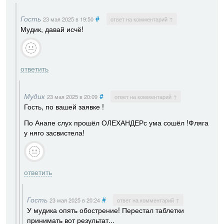
Гость
#
23 мая 2025
в 19:50
ответ на комментарий ↑
Мудик, давай исчё!
ответить
Мудик
#
23 мая 2025
в 20:09
ответ на комментарий ↑
Гость, по вашей заявке !
По Анапе слух прошёл ОЛЕХАНДЕРс ума сошёл !Фляга
у няго засвистела!
ответить
Гость
#
23 мая 2025
в 20:24
ответ на комментарий ↑
У мудика опять обострение! Перестал таблетки
принимать вот результат...