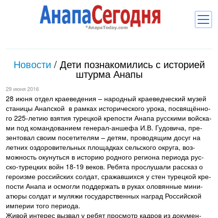
Новости
Новости
/
Дети познакомились с историей
Блоги
штурма Анапы
Комментарии
29 июня 2016
28 и­юня от­дел кра­еве­дения – на­род­ный кра­евед­ческий му­зей
Балачка
ста­ницы Анап­ской в рам­ках ис­то­ричес­ко­го уро­ка, пос­вя­щён­но­
го 225-ле­тию взя­тия ту­рец­кой кре­пос­ти Ана­па рус­ски­ми вой­ска­
Об Анапе
ми под ко­ман­до­вани­ем ге­нерал-ан­ше­фа И.В. Гу­дови­ча, пре­
зен­то­вал сво­им по­сети­телям – де­тям, про­водя­щим до­суг на
Библиотека
лет­них оз­до­рови­тель­ных пло­щад­ках сель­ско­го ок­ру­га, воз­
можность оку­нуть­ся в ис­то­рию род­но­го ре­ги­она пе­ри­ода рус­
Регистрация
Вход
и
ско-ту­рец­ких войн 18-19 ве­ков. Ре­бята прос­лу­шали рас­сказ о
ге­ро­из­ме рос­сий­ских сол­дат, сра­жав­шихся у стен ту­рец­кой кре­
пос­ти Ана­па и ос­могли под­держать в ру­ках оло­вян­ные ми­ни­
атю­ры сол­дат и му­ляжи го­сударс­твен­ных наг­рад Рос­сий­ской
им­пе­рии то­го пе­ри­ода.
Жи­вой ин­те­рес выз­вал у ре­бят прос­мотр кад­ров из до­кумен­