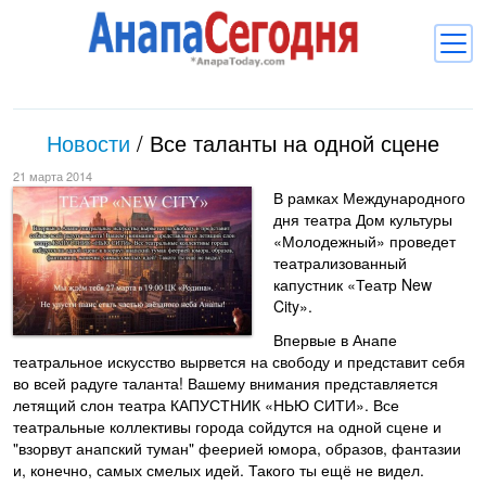
Новости
Новости
/
Все таланты на одной сцене
Блоги
21 марта 2014
Комментарии
В рамках Международного
дня театра Дом культуры
Балачка
«Молодежный» проведет
театрализованный
Об Анапе
капустник «Театр New
City».
Библиотека
Впервые в Анапе
театральное искусство вырвется на свободу и представит себя
Регистрация
Вход
и
во всей радуге таланта! Вашему внимания представляется
летящий слон театра КАПУСТНИК «НЬЮ СИТИ». Все
театральные коллективы города сойдутся на одной сцене и
"взорвут анапский туман" феерией юмора, образов, фантазии
и, конечно, самых смелых идей. Такого ты ещё не видел.