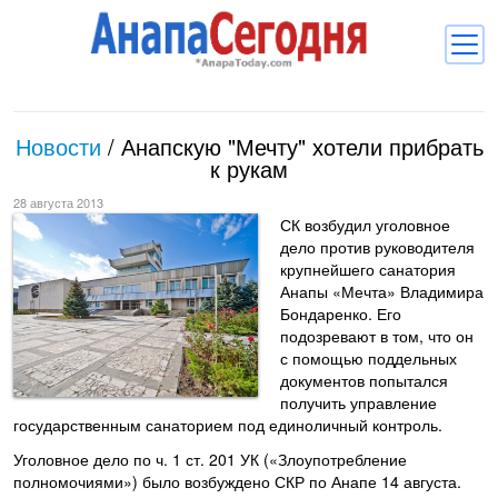
Новости
Новости
/
Анапскую "Мечту" хотели прибрать
Блоги
к рукам
Комментарии
28 августа 2013
СК возбудил уголовное
Балачка
дело против руководителя
крупнейшего санатория
Об Анапе
Анапы «Мечта» Владимира
Бондаренко. Его
Библиотека
подозревают в том, что он
с помощью поддельных
Регистрация
Вход
и
документов попытался
получить управление
государственным санаторием под единоличный контроль.
Уголовное дело по ч. 1 ст. 201 УК («Злоупотребление
полномочиями») было возбуждено СКР по Анапе 14 августа.