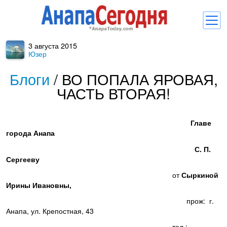
3 августа 2015
Новости
Юзер
Блоги
Блоги
/
ВО ПОПАЛА ЯРОВАЯ,
ЧАСТЬ ВТОРАЯ!
Комментарии
Балачка
Главе
Об Анапе
города Анапа
С. П.
Библиотека
Сергееву
Регистрация
Вход
и
от
Сыркиной
Ирины Ивановны,
прож: г.
Анапа, ул. Крепостная, 43
тел.: