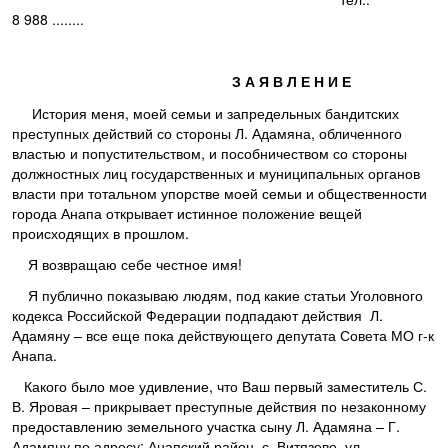
8 988 ........
З А Я В Л Е Н И Е
История меня, моей семьи и запредельных бандитских
преступных действий со стороны Л. Адамяна, обличенного
властью и попустительством, и пособничеством со стороны
должностных лиц государственных и муниципальных органов
власти при тотальном упорстве моей семьи и общественности
города Анапа открывает истинное положение вещей
происходящих в прошлом.
Я возвращаю себе честное имя!
Я публично показываю людям, под какие статьи Уголовного
кодекса Российской Федерации подпадают действия Л.
Адамяну – все еще пока действующего депутата Совета МО г-к
Анапа.
Какого было мое удивление, что Ваш первый заместитель С.
В. Яровая – прикрывает преступные действия по незаконному
предоставлению земельного участка сыну Л. Адамяна – Г.
Адамяну по адресу: Анапский район, с. Витязево, ул.