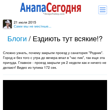
21 июля 2015
Новости
Сами мы не местные...
Блоги
Блоги
/
Ездиють тут всякие!?
Комментарии
Сложно узнать, почему закрыли проезд у санатория "Родник".
Балачка
Город и без того с утра до вечера впал в "час пик", так еще эта
причуда. Главное - проезд закрыли уж 2 недели как и ничего не
Об Анапе
делают! Видео из тупика 172 сек.
Библиотека
Регистрация
Вход
и