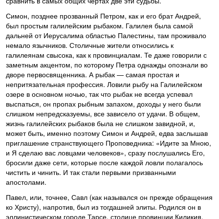
сравнить в самых общих чертах две эти судьбы.
Симон, позднее прозванный Петром, как и его брат Андрей,
был простым галилейским рыбаком. Галилея была самой
дальней от Иерусалима областью Палестины, там проживало
немало язычников. Столичные жители относились к
галилеянам свысока, как к провинциалам. Те даже говорили с
заметным акцентом, по которому Петра однажды опознали во
дворе первосвященника. А рыбак — самая простая и
непритязательная профессия. Ловили рыбу на Галилейском
озере в основном ночью, так что рыбак не всегда успевал
выспаться, он пропах рыбным запахом, доходы у него были
слишком непредсказуемы, все зависело от удачи. В общем,
жизнь галилейских рыбаков была не слишком завидной, и,
может быть, именно поэтому Симон и Андрей, едва заслышав
приглашение странствующего Проповедника: «Идите за Мною,
и Я сделаю вас ловцами человеков», сразу послушались Его,
бросили даже сети, которые после каждой ловли полагалось
чистить и чинить. И так стали первыми призванными
апостолами.
Павел, или, точнее, Савл (как назывался он прежде обращения
ко Христу), напротив, был из тогдашней элиты. Родился он в
эллинистическом городе Тарсе, столице провинции Киликия,