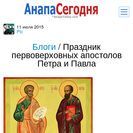
11 июля 2015
Новости
Ptc
Блоги
Блоги
/
Праздник
первоверховных апостолов
Комментарии
Петра и Павла
Балачка
Об Анапе
Библиотека
Регистрация
Вход
и