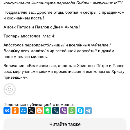
консультант Института перевода Библии, выпускник МГУ.
Поздравляю вас, дорогие отцы, братья и сестры, с праздником
и окончанием поста !
А всех Петров и Павлов с Днём Ангела !
Тропарь апостолов, глас 4:
Апо́столов первопресто́льницы/ и вселе́нныя учи́телие,/
Влады́ку всех моли́те/ мир вселе́нней дарова́ти// и душа́м
на́шим ве́лию ми́лость.
Величание: «Величаем вас, апостоли Христовы Пе́тре и Павле,
весь мир ученьми своими просветившия и вся концы ко Христу
приведшия».
Поделиться публикацией с помощью
Читайте также