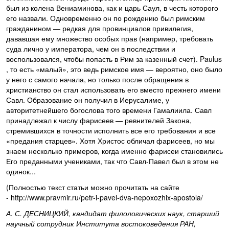
был из колена Вениаминова, как и царь Саул, в честь которого
его назвали. Одновременно он по рождению был римским
гражданином — редкая для провинциалов привилегия,
дававшая ему множество особых прав (например, требовать
суда лично у императора, чем он в последствии и
воспользовался, чтобы попасть в Рим за казенный счет). Paulus
, то есть «малый», это ведь римское имя — вероятно, оно было
у него с самого начала, но только после обращения в
христианство он стал использовать его вместо прежнего имени
Савл. Образование он получил в Иерусалиме, у
авторитетнейшего богослова того времени Гамалиила. Савл
принадлежал к числу фарисеев — ревнителей Закона,
стремившихся в точности исполнить все его требования и все
«предания старцев». Хотя Христос обличал фарисеев, но мы
знаем несколько примеров, когда именно фарисеи становились
Его преданными учениками, так что Савл-Павел был в этом не
одинок...
(Полностью текст статьи можно прочитать на сайте
- http://www.pravmir.ru/petr-i-pavel-dva-nepoxozhix-apostola/
А. С. ДЕСНИЦКИЙ, кандидат филологических наук, старший
научный сотрудник Института востоковедения РАН,