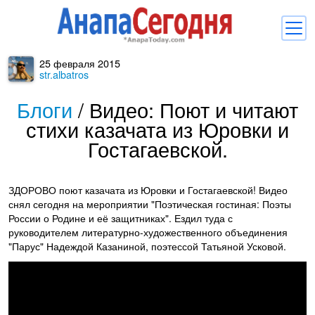
25 февраля 2015
Новости
str.albatros
Блоги
Блоги
/
Видео: Поют и читают
стихи казачата из Юровки и
Комментарии
Гостагаевской.
Балачка
Об Анапе
ЗДОРОВО поют казачата из Юровки и Гостагаевской! Видео
снял сегодня на мероприятии "Поэтическая гостиная: Поэты
Библиотека
России о Родине и её защитниках". Ездил туда с
руководителем литературно-художественного объединения
Регистрация
Вход
и
"Парус" Надеждой Казаниной, поэтессой Татьяной Усковой.