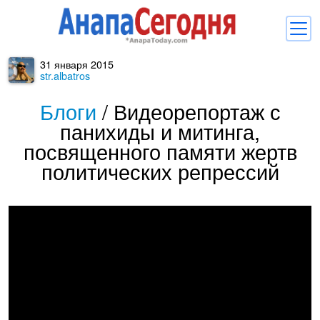
31 января 2015
Новости
str.albatros
Блоги
Блоги
/
Видеорепортаж с
панихиды и митинга,
Комментарии
посвященного памяти жертв
Балачка
политических репрессий
Об Анапе
Библиотека
Регистрация
Вход
и