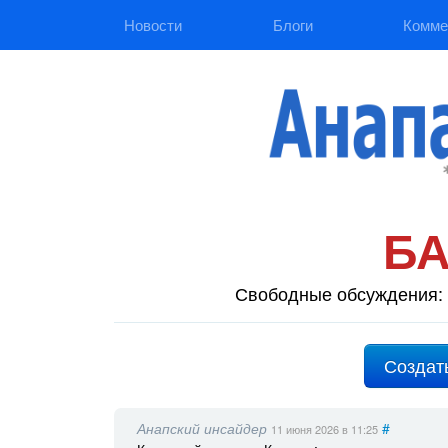
Новости
Блоги
Комме
Б
Свободные обсуждения: 
Создат
Анапский инсайдер
#
11 июня 2026
в 11:25