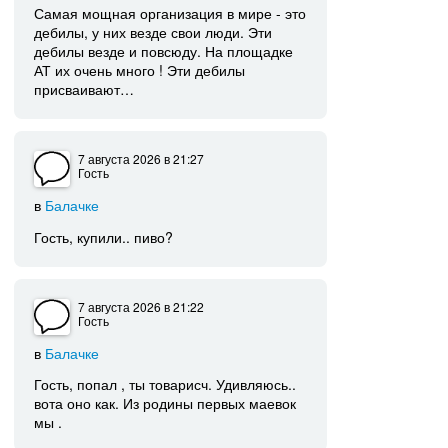
Самая мощная организация в мире - это
дебилы, у них везде свои люди. Эти
дебилы везде и повсюду. На площадке
АТ их очень много ! Эти дебилы
присваивают…
7 августа 2026
в 21:27
Гость
в
Балачке
Гость, купили.. пиво?
7 августа 2026
в 21:22
Гость
в
Балачке
Гость, попал , ты товарисч. Удивляюсь..
вота оно как. Из родины первых маевок
мы .