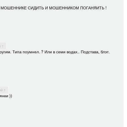
 НА МОШЕННИКЕ СИДИТЬ И МОШЕННИКОМ ПОГАНЯИТЬ !
й ↑
угим. Типа поумнел. ? Или в семи водах.. Подстава, блэт.
ий ↑
янки ))