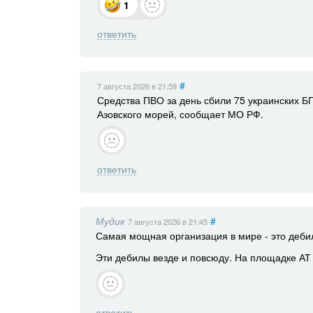
1
ответить
#
7 августа 2026
в 21:59
Средства ПВО за день сбили 75 украинских Б
Азовского морей, сообщает МО РФ.
ответить
Мудик
#
7 августа 2026
в 21:45
Самая мощная организация в мире - это дебил
Эти дебилы везде и повсюду. На площадке АТ 
ответить