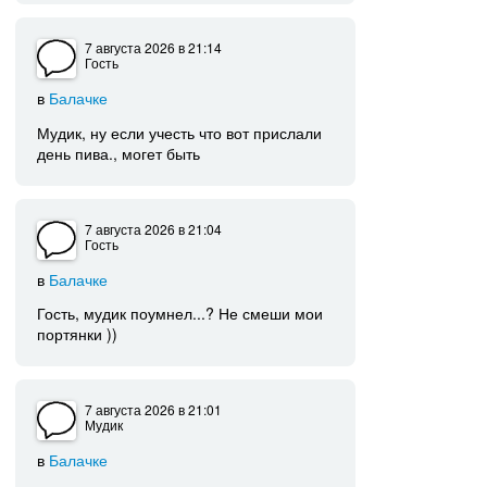
7 августа 2026
в 21:14
Гость
в
Балачке
Мудик, ну если учесть что вот прислали
день пива., могет быть
7 августа 2026
в 21:04
Гость
в
Балачке
Гость, мудик поумнел...? Не смеши мои
портянки ))
7 августа 2026
в 21:01
Мудик
в
Балачке