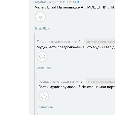
Мудик
#
7 августа 2026
в 20:54
Челы . Ёпта! На площадке АТ, МОШЕННИК
ответить
Гость
#
7 августа 2026
в 21:01
ответ на комментари
Мудик, есть предположения, что мудик стал др
ответить
Гость
#
7 августа 2026
в 21:04
ответ на комментар
Гость, мудик поумнел...? Не смеши мои порт
ответить