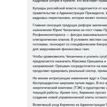
Кадровый шторм в Кремле: кто возглавит прав
Кулуары российской власти содрогаются от но
правительстве и Администрации Президента.
кадровых перестановок, которая может полно
Главная сенсация грядущих реформ заключает
назначению Юрия Чиханчина на пост главы П
Росфинмониторинга — фигура максимального 
олигархических кланов. В условиях жестких с
потоками, технократ со специфическим бэкгра
для закручивания финансовых гаек.
Чтобы уравновесить Чиханчина и усилить сугуб
предлагается назначить Максима Орешкина и 
направления: Орешкин сосредоточится на мак
продолжит курировать реальный сектор, про
Не менее интригующие изменения ждут и Серге
беспрецедентно широким пулом задач. В его в
энергетический комплекс (ТЭК) и кураторство
текущей работы. Кроме того, Кириенко прочат
создание новой управленческой элиты остает
Возможный уход Кириенко из Администрации П