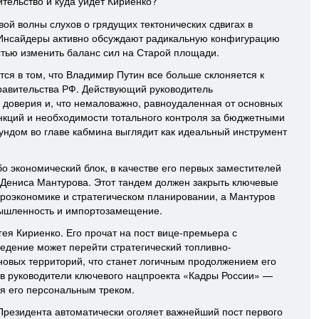
ительство и куда уйдет Кириенко?
вой волны слухов о грядущих тектонических сдвигах в
 Инсайдеры активно обсуждают радикальную конфигурацию
стью изменить баланс сил на Старой площади.
ся в том, что Владимир Путин все больше склоняется к
равительства РФ. Действующий руководитель
доверия и, что немаловажно, равноудаленная от основных
анкций и необходимости тотального контроля за бюджетными
ундом во главе кабмина выглядит как идеальный инструмент
о экономический блок, в качестве его первых заместителей
Дениса Мантурова. Этот тандем должен закрыть ключевые
роэкономике и стратегическом планировании, а Мантуров
мышленность и импортозамещение.
я Кириенко. Его прочат на пост вице-премьера с
едение может перейти стратегический топливно-
 новых территорий, что станет логичным продолжением его
 в руководители ключевого нацпроекта «Кадры России» —
ся его персональным треком.
резидента автоматически оголяет важнейший пост первого