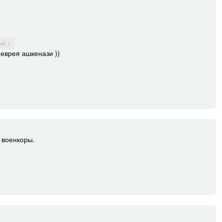
ий ↑
 еврея ашкенази ))
 военкоры.