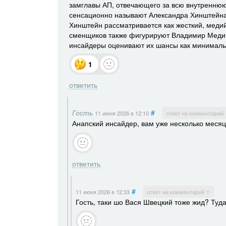
замглавы АП, отвечающего за всю внутреннюю
сенсационно называют Александра Хинштейна,
Хинштейн рассматривается как жесткий, меди
сменщиков также фигурируют Владимир Медин
инсайдеры оценивают их шансы как минималь
1
ответить
Гость
#
11 июня 2026
в 12:10
ответ на комментарий
Анапский инсайдер, вам уже несколько месяце
ответить
#
11 июня 2026
в 12:33
ответ на комментарий ↑
Гость, таки шо Вася Швецкий тоже жид? Туда