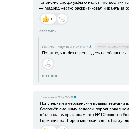
Китайские спецслужбы считают, что десятки т
— Мадрид жестко раскритиковал Израиль за бо
1
ответить
Гость
#
7 августа 2026
в 23:07
ответ на комментари
Понятно, что без евреев здесь не обошлось!
ответить
#
7 августа 2026
в 22:00
Популярный американский правый ведущий вз
Соловьёв смешным голосом пародировал нем
объяснял американцам, что НАТО воюет с Рос
Германии во Второй мировой войне. Выступле